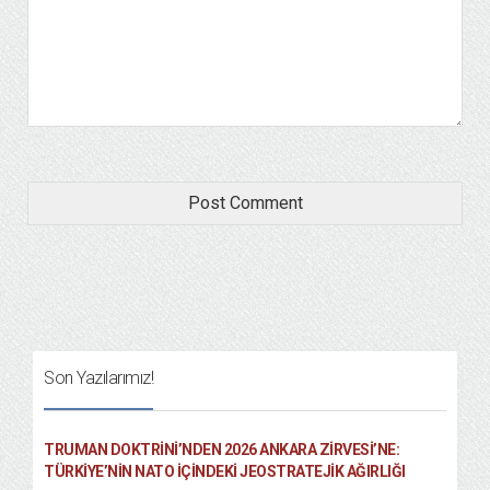
Son Yazılarımız!
TRUMAN DOKTRINI’NDEN 2026 ANKARA ZIRVESI’NE:
TÜRKIYE’NIN NATO İÇINDEKI JEOSTRATEJIK AĞIRLIĞI