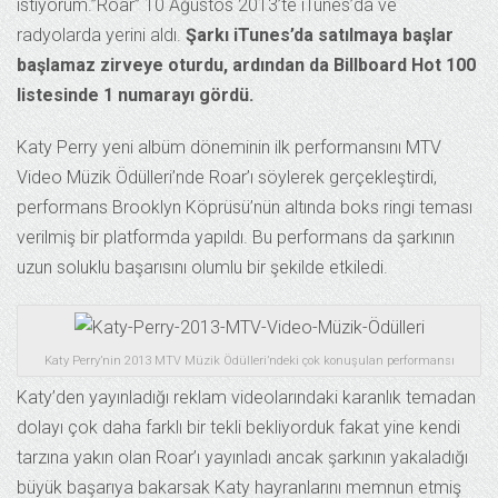
istiyorum.”Roar” 10 Ağustos 2013’te iTunes’da ve
radyolarda yerini aldı.
Şarkı iTunes’da satılmaya başlar
başlamaz zirveye oturdu, ardından da Billboard Hot 100
listesinde 1 numarayı gördü.
Katy Perry yeni albüm döneminin ilk performansını MTV
Video Müzik Ödülleri’nde Roar’ı söylerek gerçekleştirdi,
performans Brooklyn Köprüsü’nün altında boks ringi teması
verilmiş bir platformda yapıldı. Bu performans da şarkının
uzun soluklu başarısını olumlu bir şekilde etkiledi.
Katy Perry’nin 2013 MTV Müzik Ödülleri’ndeki çok konuşulan performansı
Katy’den yayınladığı reklam videolarındaki karanlık temadan
dolayı çok daha farklı bir tekli bekliyorduk fakat yine kendi
tarzına yakın olan Roar’ı yayınladı ancak şarkının yakaladığı
büyük başarıya bakarsak Katy hayranlarını memnun etmiş