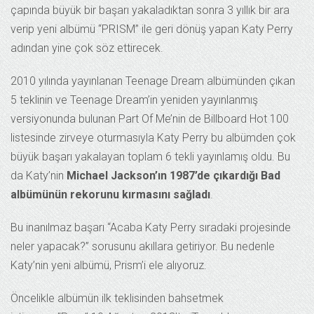
çapında büyük bir başarı yakaladıktan sonra 3 yıllık bir ara
verip yeni albümü “PRISM” ile geri dönüş yapan Katy Perry
adından yine çok söz ettirecek.
2010 yılında yayınlanan Teenage Dream albümünden çıkan
5 teklinin ve Teenage Dream’in yeniden yayınlanmış
versiyonunda bulunan Part Of Me’nin de Billboard Hot 100
listesinde zirveye oturmasıyla Katy Perry bu albümden çok
büyük başarı yakalayan toplam 6 tekli yayınlamış oldu. Bu
da Katy’nin
Michael Jackson’ın 1987’de çıkardığı Bad
albümünün rekorunu kırmasını sağladı
.
Bu inanılmaz başarı “Acaba Katy Perry sıradaki projesinde
neler yapacak?” sorusunu akıllara getiriyor. Bu nedenle
Katy’nin yeni albümü, Prism’i ele alıyoruz.
Öncelikle albümün ilk teklisinden bahsetmek