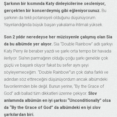
Şarkının bir kısmında Katy dinleyicilerine sesleniyor,
gerçekten bir konserdeymiş gibi eğleniyorsunuz.
Bu
şarkının da tekli potansiyeli olduğunu düşünüyorum.
Yayınlandığında büyük başarı yakalama ihtimali yüksek.
Son 2 yıldır neredeyse her müzisyenle çalışmış olan Sia
da bu albümde yer alıyor.
Sia “Double Rainbow” adlı şarkıyı
Katy Perry ile beraber yazdı ve şarkı orta tempo bir havada
ilerliyor. Sia’nın parmağının olduğu çoğu şarkı genelde çok
güçlü ve başarılı oluyor fakat bu sefer aynı şeyi
söyleyemeceğim. “Double Rainbow”’un çok daha farklı ve
adından söz ettireceğini düşünüyordum ancak albümdeki
favorilerimden bile değil. Bunun yerine, “By the Grace of
God” adlı ballad tüm dikkatleri üzerine çekiyor.
Slov
anlamında albümün en iyi şarkısı “Unconditionally” olsa
da “By the Grace of God” da albümdeki en iyi slov
şarkılardan biri.