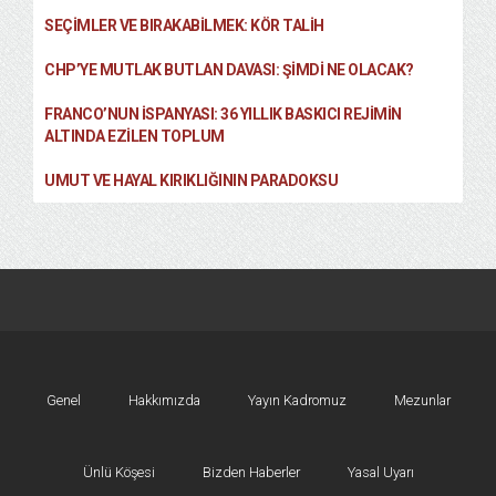
SEÇIMLER VE BIRAKABILMEK: KÖR TALIH
CHP’YE MUTLAK BUTLAN DAVASI: ŞİMDİ NE OLACAK?
FRANCO’NUN İSPANYASI: 36 YILLIK BASKICI REJIMIN
ALTINDA EZILEN TOPLUM
UMUT VE HAYAL KIRIKLIĞININ PARADOKSU
Genel
Hakkımızda
Yayın Kadromuz
Mezunlar
Ünlü Köşesi
Bizden Haberler
Yasal Uyarı