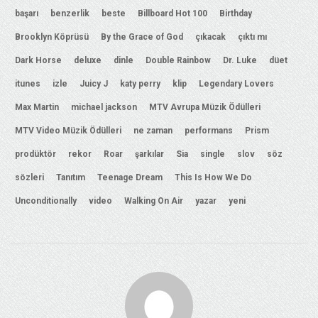
başarı
benzerlik
beste
Billboard Hot 100
Birthday
Brooklyn Köprüsü
By the Grace of God
çıkacak
çıktı mı
Dark Horse
deluxe
dinle
Double Rainbow
Dr. Luke
düet
itunes
izle
Juicy J
katy perry
klip
Legendary Lovers
Max Martin
michael jackson
MTV Avrupa Müzik Ödülleri
MTV Video Müzik Ödülleri
ne zaman
performans
Prism
prodüktör
rekor
Roar
şarkılar
Sia
single
slov
söz
sözleri
Tanıtım
Teenage Dream
This Is How We Do
Unconditionally
video
Walking On Air
yazar
yeni