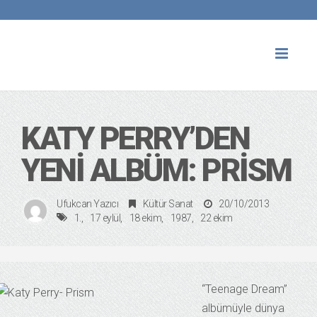
Toggl
naviga
KATY PERRY’DEN
YENI ALBÜM: PRISM
Ufukcan Yazıcı
Kültür Sanat
20/10/2013
1.
17 eylül
18 ekim
1987
22 ekim
“Teenage Dream”
albümüyle dünya