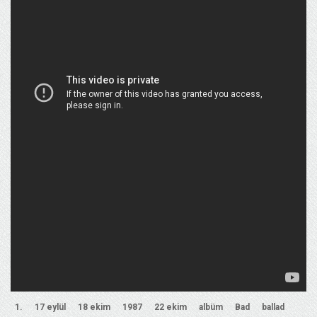
1.
17 eylül
18 ekim
1987
22 ekim
albüm
Bad
ballad