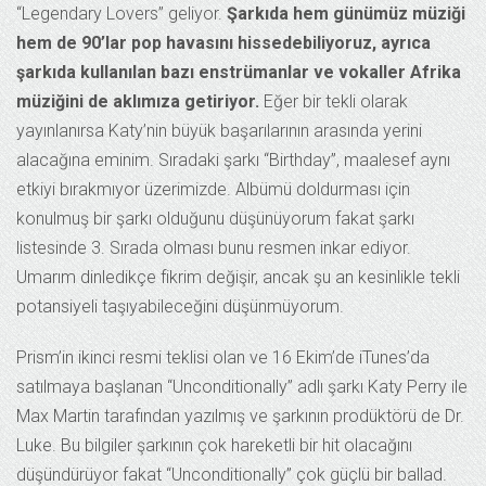
“Legendary Lovers” geliyor.
Şarkıda hem günümüz müziği
hem de 90’lar pop havasını hissedebiliyoruz, ayrıca
şarkıda kullanılan bazı enstrümanlar ve vokaller Afrika
müziğini de aklımıza getiriyor.
Eğer bir tekli olarak
yayınlanırsa Katy’nin büyük başarılarının arasında yerini
alacağına eminim. Sıradaki şarkı “Birthday”, maalesef aynı
etkiyi bırakmıyor üzerimizde. Albümü doldurması için
konulmuş bir şarkı olduğunu düşünüyorum fakat şarkı
listesinde 3. Sırada olması bunu resmen inkar ediyor.
Umarım dinledikçe fikrim değişir, ancak şu an kesinlikle tekli
potansiyeli taşıyabileceğini düşünmüyorum.
Prism’in ikinci resmi teklisi olan ve 16 Ekim’de iTunes’da
satılmaya başlanan “Unconditionally” adlı şarkı Katy Perry ile
Max Martin tarafından yazılmış ve şarkının prodüktörü de Dr.
Luke. Bu bilgiler şarkının çok hareketli bir hit olacağını
düşündürüyor fakat “Unconditionally” çok güçlü bir ballad.