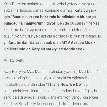
Katy Perry bu şarkıda daha çok vokal yeteneği ve şarkı
sözlerinin hassas olması üzerinde durmuş.
Katy bu şarkı
için “Bunu dinlerken herkesin kendisinden bir parça
bulacağına inanıyorum.” diyor.
Ben de bu şarkının herkesi
kendisine bağlayıp uzun bir süre kendini dinleteceğini
düşünüyorum, dünya çapında hit olacak büyük bir ballad.
Bu
yıl Amsterdam’da yapılacak olan MTV Avrupa Müzik
Ödülleri’nde de Katy bu şarkıyı seslendirecek.
Katy Perry ve Max Martin tarafından yazılmış, Max Martin’in
prodüktörlüğünü üstlendiği, albümdeki en eğlenceli ve
hareketli şarkılardan olan
“This Is How We Do”
da
albümdeki favorilerimden biri. “Legendary Lovers” gibi, bu
şarkı da sizi ayağa kaldırıp dans ettiriyor. Şarkıyı dinlerken
kendinizi Katy Perry konserinde gibi hissedebilirsiniz.