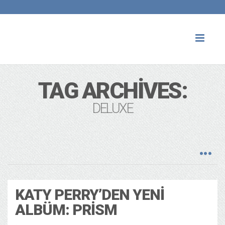
Toggl
naviga
TAG ARCHIVES:
DELUXE
KATY PERRY’DEN YENI
ALBÜM: PRISM