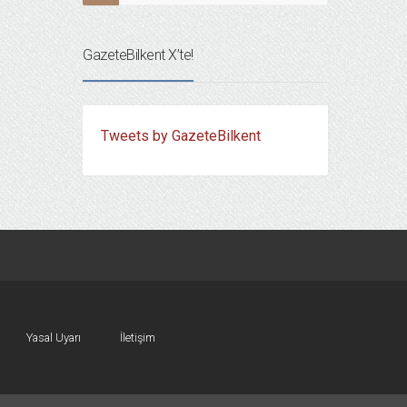
GazeteBilkent X’te!
Tweets by GazeteBilkent
Yasal Uyarı
İletişim