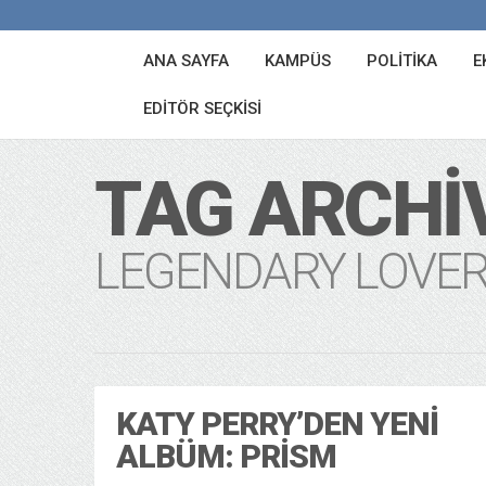
ANA SAYFA
KAMPÜS
POLITIKA
E
EDITÖR SEÇKISI
TAG ARCHI
LEGENDARY LOVE
KATY PERRY’DEN YENI
ALBÜM: PRISM