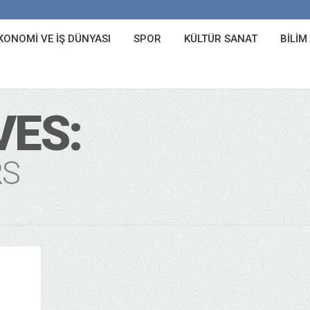
KONOMI VE İŞ DÜNYASI
SPOR
KÜLTÜR SANAT
BILIM
VES:
RS