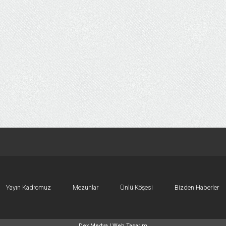
Yayın Kadromuz
Mezunlar
Ünlü Köşesi
Bizden Haberler
Dex Medya |
Web Tasarım