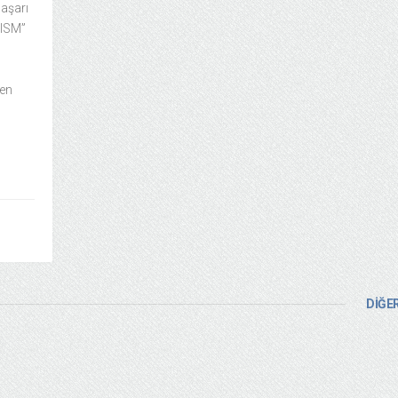
aşarı
RISM”
den
DİĞER