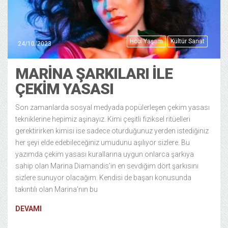
Hobi Yaşam
Kültür Sanat
24/10/2023
MARINA ŞARKILARI ILE
ÇEKIM YASASI
Son zamanlarda sosyal medyada popülerleşen çekim yasası
tekniklerine hepimiz aşinayız. Kimi çeşitli fiziksel ritüelleri
gerektirirken kimisi ise sadece oturduğunuz yerden istediğiniz
her şeyi elde edebileceğiniz umudunu aşılıyor sizlere. Bu
yazımda çekim yasası kurallarına uygun onlarca şarkıya
sahip olan Marina Diamandis’in en sevdiğim dört şarkısını
sizlere sunuyor olacağım. Kendisi de başarı konusunda
takıntılı olan Marina’nın bu
DEVAMI