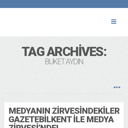
Toggl
naviga
TAG ARCHIVES:
BUKET AYDIN
MEDYANIN ZIRVESINDEKILER
GAZETEBILKENT ILE MEDYA
ZIRVESI’NDE!