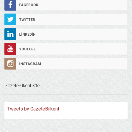
FACEBOOK
TWITTER
LINKEDIN
YOUTUBE
INSTAGRAM
GazeteBilkent X’te!
Tweets by GazeteBilkent