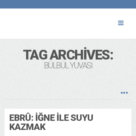
Toggl
naviga
TAG ARCHIVES:
BÜLBÜL YUVASI
EBRÛ: İĞNE ILE SUYU
KAZMAK