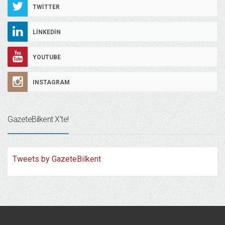
TWITTER
LINKEDIN
YOUTUBE
INSTAGRAM
GazeteBilkent X’te!
Tweets by GazeteBilkent