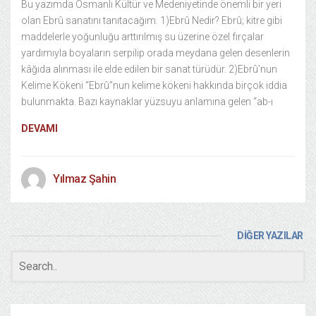
Bu yazımda Osmanlı Kültür ve Medeniyetinde önemli bir yeri
olan Ebrû sanatını tanıtacağım. 1)Ebrû Nedir? Ebrû; kitre gibi
maddelerle yoğunluğu arttırılmış su üzerine özel fırçalar
yardımıyla boyaların serpilip orada meydana gelen desenlerin
kâğıda alınması ile elde edilen bir sanat türüdür. 2)Ebrû’nun
Kelime Kökeni “Ebrû”nun kelime kökeni hakkında birçok iddia
bulunmakta. Bazı kaynaklar yüzsuyu anlamına gelen “ab-ı
DEVAMI
Yılmaz Şahin
DİĞER YAZILAR