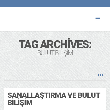
Toggl
naviga
TAG ARCHIVES:
BULUT BILIŞIM
SANALLAŞTIRMA VE BULUT
BILIŞIM