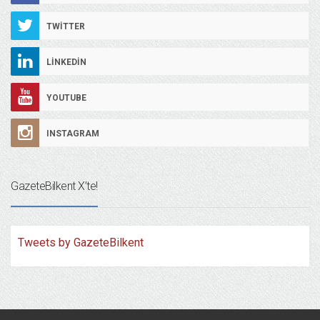
TWITTER
LINKEDIN
YOUTUBE
INSTAGRAM
GazeteBilkent X’te!
Tweets by GazeteBilkent