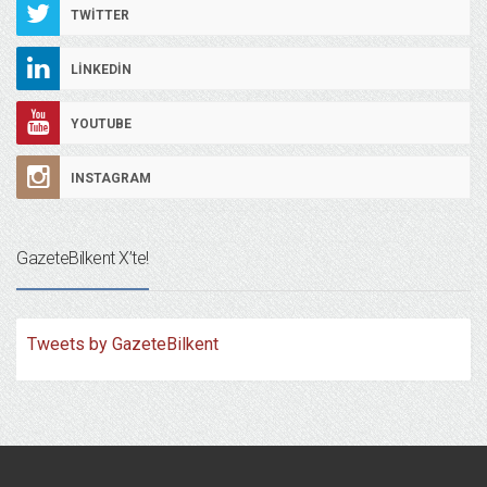
TWITTER
LINKEDIN
YOUTUBE
INSTAGRAM
GazeteBilkent X’te!
Tweets by GazeteBilkent