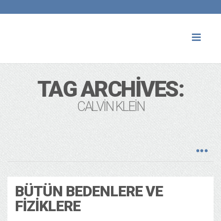
Toggl
naviga
TAG ARCHIVES:
CALVIN KLEIN
BÜTÜN BEDENLERE VE
FIZIKLERE