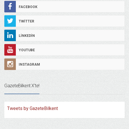
FACEBOOK
TWITTER
LINKEDIN
YOUTUBE
INSTAGRAM
GazeteBilkent X’te!
Tweets by GazeteBilkent