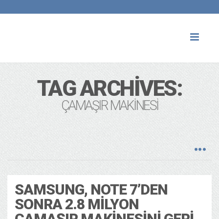
Toggl
naviga
TAG ARCHIVES:
ÇAMAŞIR MAKINESI
SAMSUNG, NOTE 7’DEN
SONRA 2.8 MILYON
ÇAMAŞIR MAKINESINI GERI