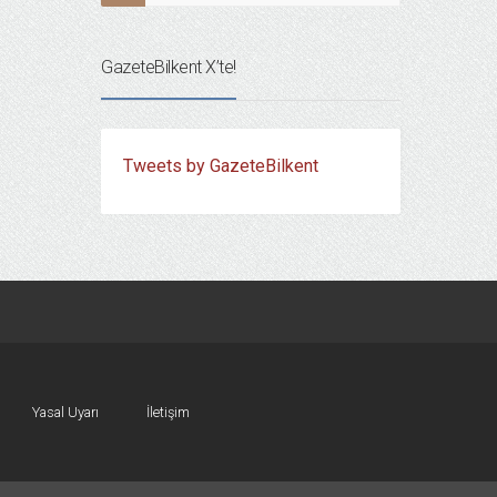
GazeteBilkent X’te!
Tweets by GazeteBilkent
Yasal Uyarı
İletişim