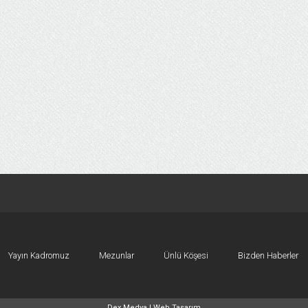
Yayın Kadromuz
Mezunlar
Ünlü Köşesi
Bizden Haberler
Dex Medya |
Web Tasarım