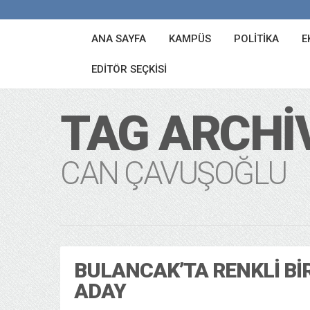
ANA SAYFA
KAMPÜS
POLITIKA
E
EDITÖR SEÇKISI
TAG ARCHI
CAN ÇAVUŞOĞLU
BULANCAK’TA RENKLI BI
ADAY