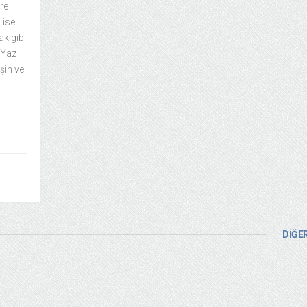
ere
 ise
k gibi
 Yaz
şin ve
DİĞER