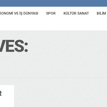
KONOMI VE İŞ DÜNYASI
SPOR
KÜLTÜR SANAT
BILIM
VES:
R