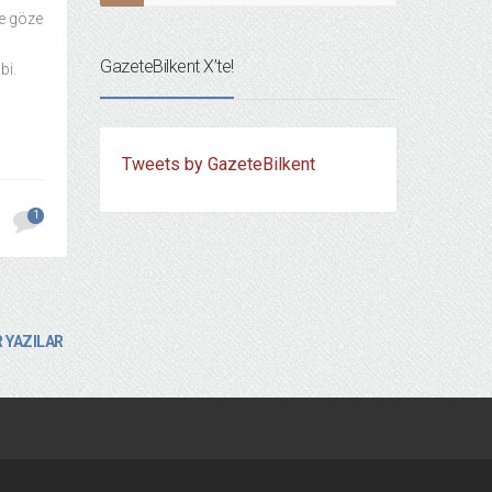
de göze
GazeteBilkent X’te!
bi.
Tweets by GazeteBilkent
1
 YAZILAR