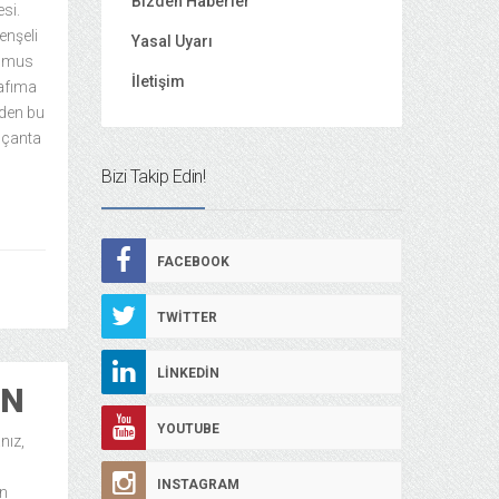
Bizden Haberler
esi.
enşeli
Yasal Uyarı
asmus
İletişim
rafıma
eden bu
u çanta
Bizi Takip Edin!
FACEBOOK
TWITTER
LINKEDIN
IN
YOUTUBE
nız,
INSTAGRAM
in