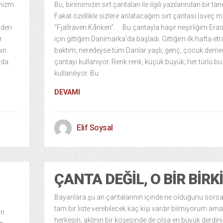
inizm
Bu, birimimizin sırt çantaları ile ilgili yazılarından bir tan
Fakat özellikle sizlere anlatacağım sırt çantası İsveç m
lden
“Fjallraven Kånken”. Bu çantayla haşır neşirliğim Er
r
için gittiğim Danimarka’da başladı. Gittiğim ilk hafta et
nın
baktım; neredeyse tüm Danlar yaşlı, genç, çocuk dem
mda
çantayı kullanıyor. Renk renk, küçük büyük; her türlü b
kullanılıyor. Bu
DEVAMI
Elif Soysal
ÇANTA DEĞIL, O BIR BIRK
Bayanlara şu an çantalarının içinde ne olduğunu sorsa
tam bir liste verebilecek kaç kişi vardır bilmiyorum ama
an
herkesin, aklının bir köşesinde de olsa en büyük derdin