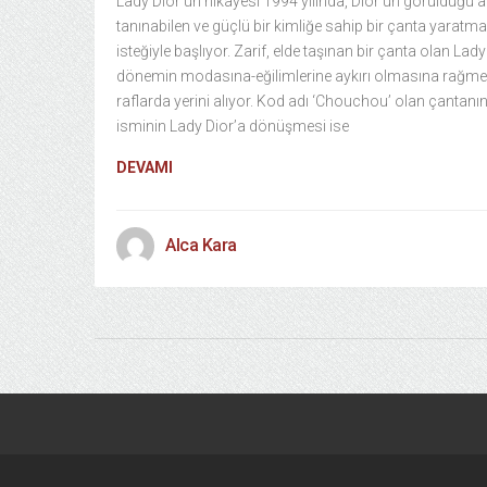
Lady Dior’un hikayesi 1994 yılında, Dior’un görüldüğü 
tanınabilen ve güçlü bir kimliğe sahip bir çanta yaratma
isteğiyle başlıyor. Zarif, elde taşınan bir çanta olan Lady
dönemin modasına-eğilimlerine aykırı olmasına rağm
raflarda yerini alıyor. Kod adı ‘Chouchou’ olan çantanı
isminin Lady Dior’a dönüşmesi ise
DEVAMI
Alca Kara