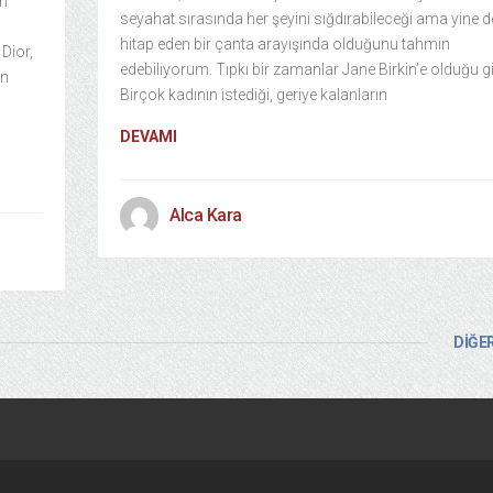
an
seyahat sırasında her şeyini sığdırabileceği ama yine 
hitap eden bir çanta arayışında olduğunu tahmin
 Dior,
edebiliyorum. Tıpkı bir zamanlar Jane Birkin’e olduğu gi
en
Birçok kadının istediği, geriye kalanların
n
DEVAMI
Alca Kara
DİĞER