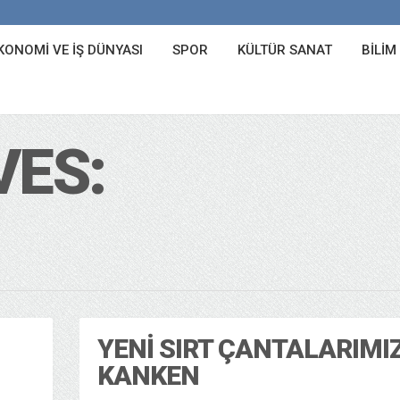
KONOMI VE İŞ DÜNYASI
SPOR
KÜLTÜR SANAT
BILIM
VES:
YENI SIRT ÇANTALARIMIZ
KANKEN