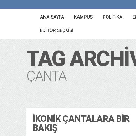
ANA SAYFA
KAMPÜS
POLITIKA
E
EDITÖR SEÇKISI
TAG ARCHI
ÇANTA
İKONIK ÇANTALARA BIR
BAKIŞ