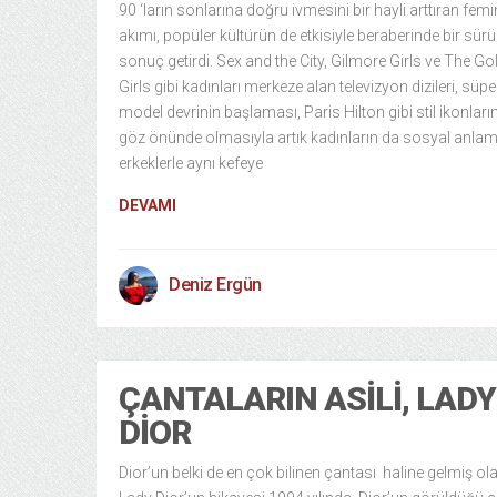
90 ‘ların sonlarına doğru ivmesini bir hayli arttıran fem
akımı, popüler kültürün de etkisiyle beraberinde bir sürü
sonuç getirdi. Sex and the City, Gilmore Girls ve The Go
Girls gibi kadınları merkeze alan televizyon dizileri, süpe
model devrinin başlaması, Paris Hilton gibi stil ikonları
göz önünde olmasıyla artık kadınların da sosyal anla
erkeklerle aynı kefeye
DEVAMI
Deniz Ergün
ÇANTALARIN ASILI, LADY
DIOR
Dior’un belki de en çok bilinen çantası haline gelmiş ol