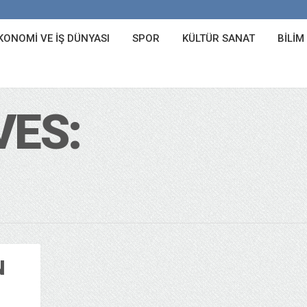
KONOMI VE İŞ DÜNYASI
SPOR
KÜLTÜR SANAT
BILIM
VES:
N