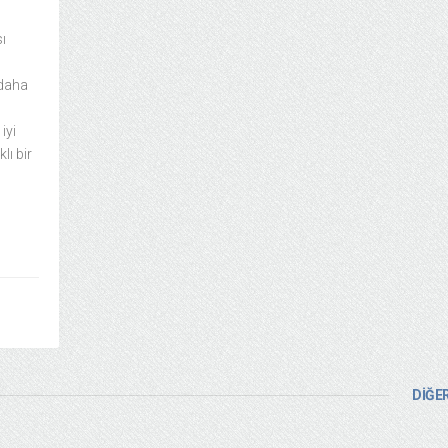
ı
 daha
iyi
lı bir
DİĞER