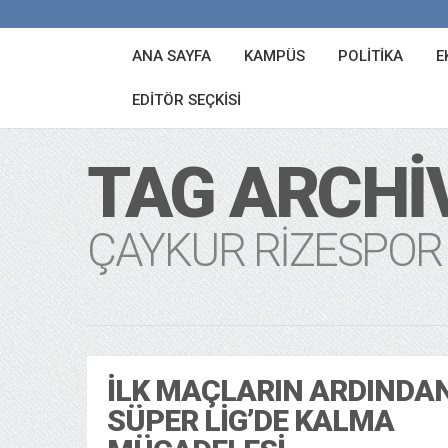
ANA SAYFA
KAMPÜS
POLITIKA
E
EDITÖR SEÇKISI
TAG ARCHI
ÇAYKUR RIZESPOR
İLK MAÇLARIN ARDINDA
SÜPER LIG’DE KALMA