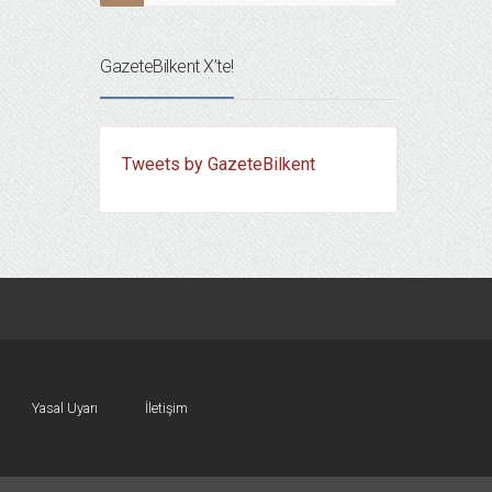
GazeteBilkent X’te!
Tweets by GazeteBilkent
Yasal Uyarı
İletişim