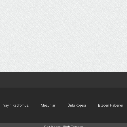
Yayın Kadromuz
Mezunlar
Ünlü Köşesi
Bizden Haberler
Dex Medya |
Web Tasarım