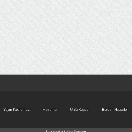
Yayın Kadromuz
Mezunlar
Ünlü Köşesi
Bizden Haberler
Dex Medya |
Web Tasarım