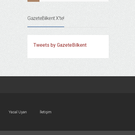
GazeteBilkent X’te!
Tweets by GazeteBilkent
Yasal Uyarı
İletişim