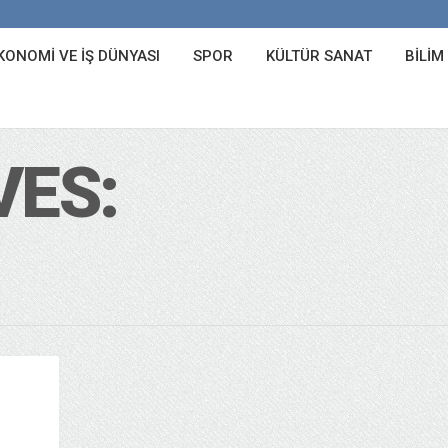
KONOMI VE İŞ DÜNYASI
SPOR
KÜLTÜR SANAT
BILIM
VES: