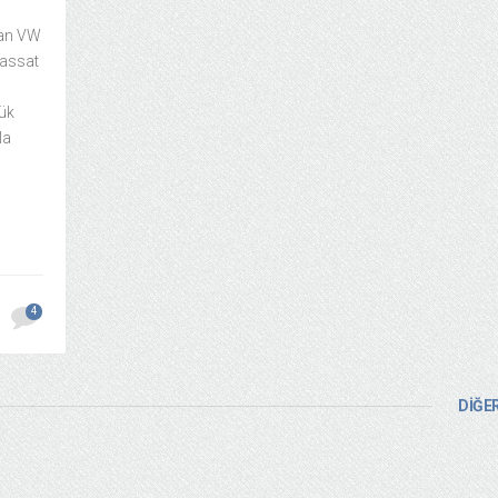
lan VW
Passat
ük
la
4
DİĞER