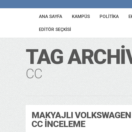
ANA SAYFA
KAMPÜS
POLITIKA
E
EDITÖR SEÇKISI
TAG ARCHI
CC
MAKYAJLI VOLKSWAGEN
CC İNCELEME