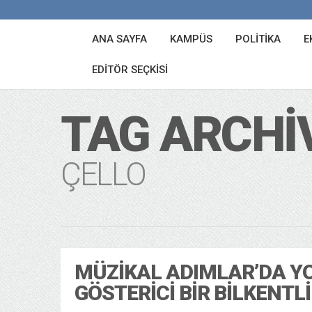
ANA SAYFA
KAMPÜS
POLITIKA
E
EDITÖR SEÇKISI
TAG ARCHI
ÇELLO
MÜZIKAL ADIMLAR’DA Y
GÖSTERICI BIR BILKENTLI