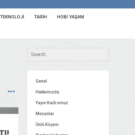
 TEKNOLOJI
TARIH
HOBI YAŞAM
Genel
Hakkımızda
Yayın Kadromuz
 Sanat
Mezunlar
Ünlü Köşesi
I!