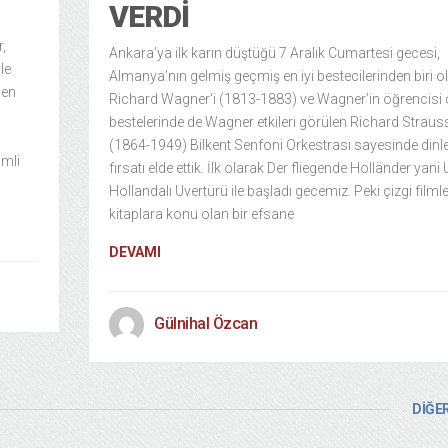
VERDI
r,
Ankara’ya ilk karın düştüğü 7 Aralık Cumartesi gecesi,
le
Almanya’nın gelmiş geçmiş en iyi bestecilerinden biri o
den
Richard Wagner‘i (1813-1883) ve Wagner’in öğrencisi 
bestelerinde de Wagner etkileri görülen Richard Straus
(1864-1949) Bilkent Senfoni Orkestrası sayesinde din
imli
fırsatı elde ettik. İlk olarak Der fliegende Holländer yani
Hollandalı Uvertürü ile başladı gecemiz. Peki çizgi filmle
kitaplara konu olan bir efsane
DEVAMI
Gülnihal Özcan
DİĞER