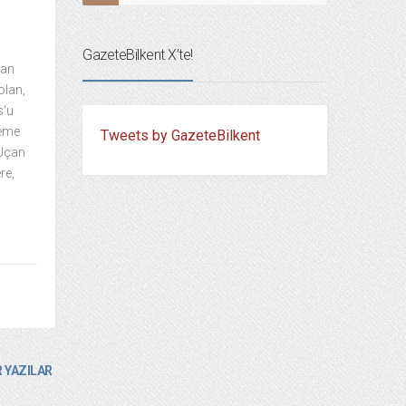
GazeteBilkent X’te!
lan
olan,
s‘u
leme
Tweets by GazeteBilkent
 Uçan
re,
 YAZILAR