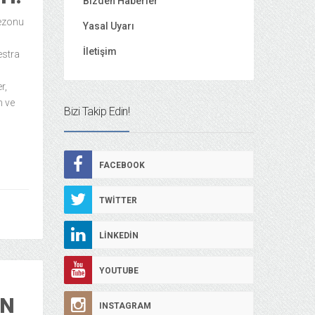
Bizden Haberler
sezonu
Yasal Uyarı
İletişim
estra
r,
n ve
Bizi Takip Edin!
FACEBOOK
TWITTER
LINKEDIN
YOUTUBE
AN
INSTAGRAM