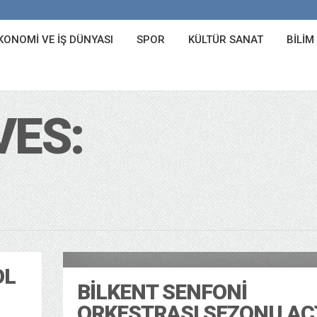
KONOMI VE İŞ DÜNYASI
SPOR
KÜLTÜR SANAT
BILIM
VES:
Kültür
13/10/2014
OL
BILKENT SENFONI
ORKESTRASI SEZONU AÇT