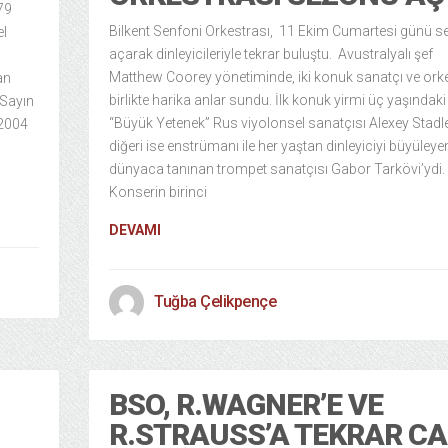
79
Bilkent Senfoni Orkestrası, 11 Ekim Cumartesi günü 
el
açarak dinleyicileriyle tekrar buluştu. Avustralyalı şef
Matthew Coorey yönetiminde, iki konuk sanatçı ve ork
an
birlikte harika anlar sundu. İlk konuk yirmi üç yaşındaki
 Sayın
“Büyük Yetenek” Rus viyolonsel sanatçısı Alexey Stadle
 2004
diğeri ise enstrümanı ile her yaştan dinleyiciyi büyüleye
dünyaca tanınan trompet sanatçısı Gabor Tarkövi’ydi.
Konserin birinci
DEVAMI
Tuğba Çelikpençe
BSO, R.WAGNER’E VE
R.STRAUSS’A TEKRAR C