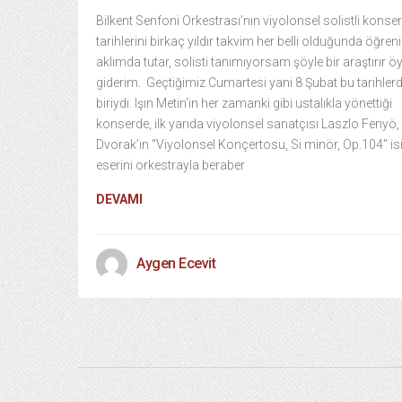
Bilkent Senfoni Orkestrası’nın viyolonsel solistli konser
tarihlerini birkaç yıldır takvim her belli olduğunda öğreni
aklımda tutar, solisti tanımıyorsam şöyle bir araştırır öy
giderim. Geçtiğimiz Cumartesi yani 8 Şubat bu tarihler
biriydi. Işın Metin’in her zamanki gibi ustalıkla yönettiği
konserde, ilk yarıda viyolonsel sanatçısı Laszlo Fenyö,
Dvorak’ın “Viyolonsel Konçertosu, Si minör, Op.104” is
eserini orkestrayla beraber
DEVAMI
Aygen Ecevit