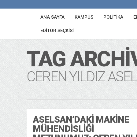
ANA SAYFA
KAMPÜS
POLITIKA
E
EDITÖR SEÇKISI
TAG ARCHI
CEREN YILDIZ ASE
ASELSAN’DAKI MAKINE
MÜHENDISLIĞI