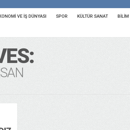
KONOMI VE İŞ DÜNYASI
SPOR
KÜLTÜR SANAT
BILIM
VES:
LSAN