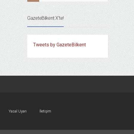
GazeteBilkent X’te!
Tweets by GazeteBilkent
Yasal Uyarı
İletişim