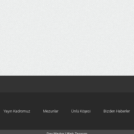
Yayın Kadromuz
Mezunlar
Ünlü Köşesi
Bizden Haberler
Dex Medya |
Web Tasarım