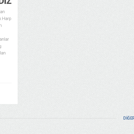
DIZ
dan
ik Harp
n
anlar
ş
alan
DİĞER