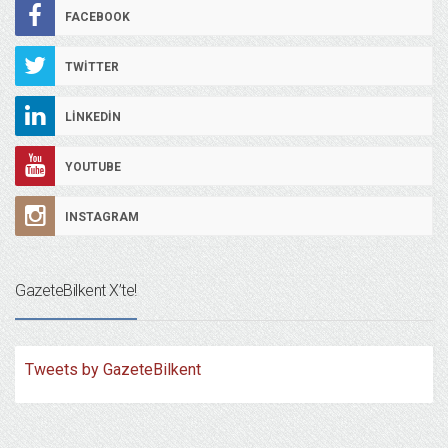
FACEBOOK
TWITTER
LINKEDIN
YOUTUBE
INSTAGRAM
GazeteBilkent X’te!
Tweets by GazeteBilkent