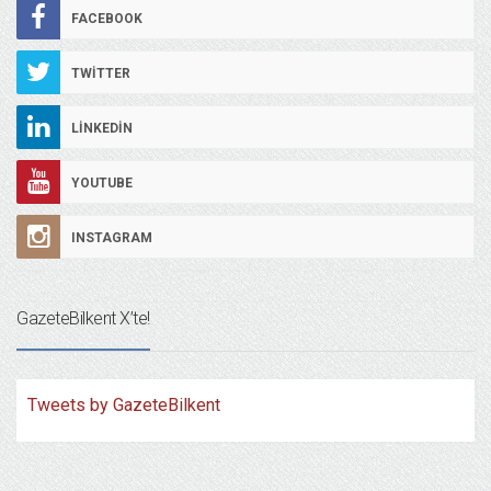
FACEBOOK
TWITTER
LINKEDIN
YOUTUBE
INSTAGRAM
GazeteBilkent X’te!
Tweets by GazeteBilkent