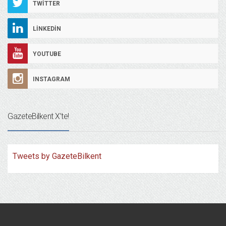
TWITTER
LINKEDIN
YOUTUBE
INSTAGRAM
GazeteBilkent X’te!
Tweets by GazeteBilkent