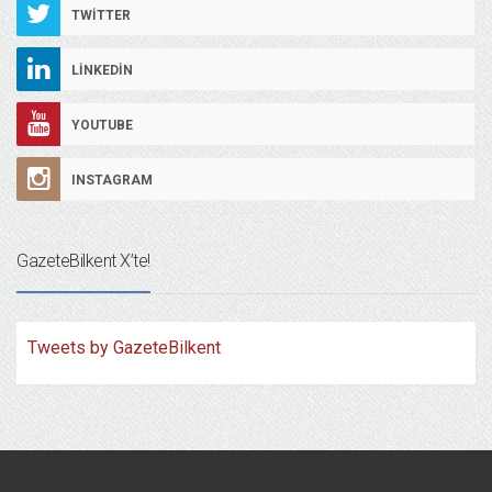
TWITTER
LINKEDIN
YOUTUBE
INSTAGRAM
GazeteBilkent X’te!
Tweets by GazeteBilkent