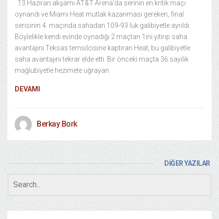
13 Haziran akşamı AT&T Arena’da serinin en kritik maçı
oynandı ve Miami Heat mutlak kazanması gereken, final
serisinin 4. maçında sahadan 109-93 lük galibiyetle ayrıldı.
Böylelikle kendi evinde oynadığı 2 maçtan 1ini yitirip saha
avantajını Teksas temsilcisine kaptıran Heat, bu galibiyetle
saha avantajını tekrar elde etti. Bir önceki maçta 36 sayılık
mağlubiyetle hezimete uğrayan
DEVAMI
Berkay Bork
DİĞER YAZILAR