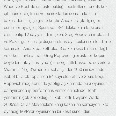
Wade ve Bosh ile üst üste bulduğu basketlerle farkı ilk kez
çift hanelere çıkardı ve bu noktadan sonra arkasına
bakmadan finiş çizgisine koştu. Ancak maçta ilginç bir
durum ortaya çıktı, Spurs son 3-4 dakika kala farkı biraz
olsun eritip 12 sayıya indirmişken, Greg Popovich mola aldı
ve Pazar günkü maçı düşünerek as oyuncularını dinlendirme
kararı aldı. Ancak basketbolda 3 dakika kısa bir süre değil
ve erken havlu atması Greg Popovich gibi usta bir koçun
böyle bir hatayı nasıl yaptığını sorgulattı basketbolseverlere.
Miami’nin “Big 3”si her biri saha içinden %50 nin üzerinde
isabet bularak toplamda 84 sayı elde etti ve Spurs koçu
Popovich maç sonunda yaptığı açıklamada bu 3 oyuncunun
da aynı anda iyi performans vermeleri halinde Heat’i
yenmenin çok zor olduğunu kabul etti. Dwyane Wade
2006’da Dallas Mavericks’e karşı kazanılan şampiyonlukta
oynadığı MVPvari oyunundan bir kesit sundu dün