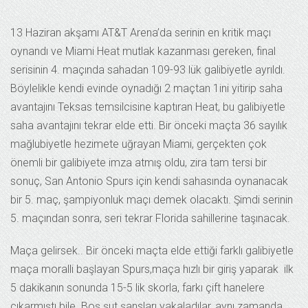
13 Haziran akşamı AT&T Arena’da serinin en kritik maçı
oynandı ve Miami Heat mutlak kazanması gereken, final
serisinin 4. maçında sahadan 109-93 lük galibiyetle ayrıldı.
Böylelikle kendi evinde oynadığı 2 maçtan 1ini yitirip saha
avantajını Teksas temsilcisine kaptıran Heat, bu galibiyetle
saha avantajını tekrar elde etti. Bir önceki maçta 36 sayılık
mağlubiyetle hezimete uğrayan Miami, gerçekten çok
önemli bir galibiyete imza atmış oldu, zira tam tersi bir
sonuç, San Antonio Spurs için kendi sahasında oynanacak
bir 5. maç, şampiyonluk maçı demek olacaktı. Şimdi serinin
5. maçından sonra, seri tekrar Florida sahillerine taşınacak.
Maça gelirsek.. Bir önceki maçta elde ettiği farklı galibiyetle
maça moralli başlayan Spurs,maça hızlı bir giriş yaparak ilk
5 dakikanın sonunda 15-5 lik skorla, farkı çift hanelere
çıkarmıştı bile. Boş şut şansları yakaladılar, aynı zamanda