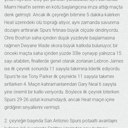
Miami Heat’in serinin en kötü başlangıcına imza attığı maçta
denk gelmişti. Ancak ilk çeyreğin bitimine 5 dakika kalırken
Heat üzerindeki ölü toprağı atıyor, aynı zamanda savunma
dozajını arttırarak Spurs fırtınası büyük ölçüde dindiriyordu.
Chris Bosh’un saha içinden düşük yüzdeyle başlamasına
rağmen Dwyane Wade skora büyük katkıda bulunuyor, bir
önceki maçta saha içinden yüzde 33le oynayıp yalnızca 15
sayı atabilen, finallerde genel olarak zorlanan Lebron James
ise ilk çeyrek sonunda 11 sayıyla takımına liderlik ediyordu.
Spurs’te ise Tony Parker ilk çeyrekte 11 sayıyla takımını
sırtlarken 4. Maçın kahramanlarından Gary Neal 6 sayıyla
yine önemli bir katkı veriyordu. Böylece ilk çeyrek biterken
Spurs 29-26 üstün konumdaydı, ancak Heat maçın içine
girdiğinin sinyallerini vermişti.
2. çeyreğin başında San Antonio Spurs potaaltı avantajını