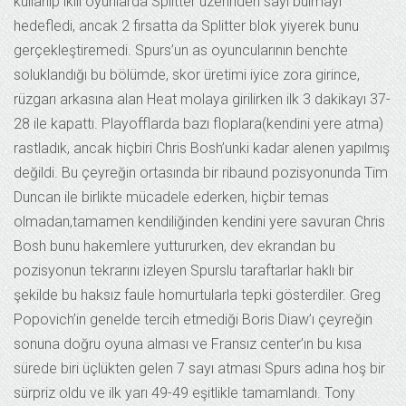
kullanıp ikili oyunlarda Splitter üzerinden sayı bulmayı
hedefledi, ancak 2 fırsatta da Splitter blok yiyerek bunu
gerçekleştiremedi. Spurs’un as oyuncularının benchte
soluklandığı bu bölümde, skor üretimi iyice zora girince,
rüzgarı arkasına alan Heat molaya girilirken ilk 3 dakikayı 37-
28 ile kapattı. Playofflarda bazı floplara(kendini yere atma)
rastladık, ancak hiçbiri Chris Bosh’unki kadar alenen yapılmış
değildi. Bu çeyreğin ortasında bir ribaund pozisyonunda Tim
Duncan ile birlikte mücadele ederken, hiçbir temas
olmadan,tamamen kendiliğinden kendini yere savuran Chris
Bosh bunu hakemlere yuttururken, dev ekrandan bu
pozisyonun tekrarını izleyen Spurslu taraftarlar haklı bir
şekilde bu haksız faule homurtularla tepki gösterdiler. Greg
Popovich’in genelde tercih etmediği Boris Diaw’ı çeyreğin
sonuna doğru oyuna alması ve Fransız center’ın bu kısa
sürede biri üçlükten gelen 7 sayı atması Spurs adına hoş bir
sürpriz oldu ve ilk yarı 49-49 eşitlikle tamamlandı. Tony