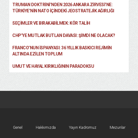
TRUMAN DOKTRINI’NDEN 2026 ANKARA ZIRVESI’NE:
TÜRKIYE’NIN NATO İÇINDEKI JEOSTRATEJIK AĞIRLIĞI
SEÇIMLER VE BIRAKABILMEK: KÖR TALIH
CHP’YE MUTLAK BUTLAN DAVASI: ŞİMDİ NE OLACAK?
FRANCO’NUN İSPANYASI: 36 YILLIK BASKICI REJIMIN
ALTINDA EZILEN TOPLUM
UMUT VE HAYAL KIRIKLIĞININ PARADOKSU
Genel
Hakkımızda
Yayın Kadromuz
Mezunlar