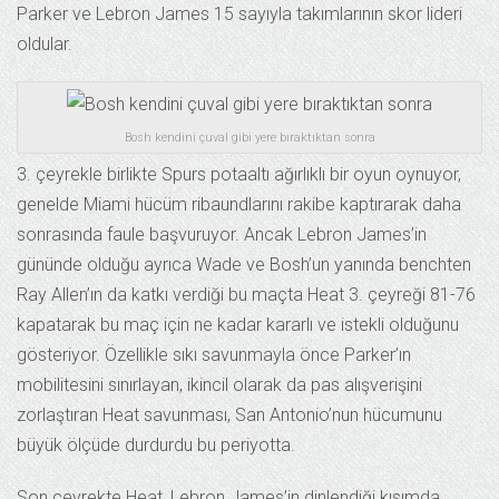
Parker ve Lebron James 15 sayıyla takımlarının skor lideri
oldular.
Bosh kendini çuval gibi yere bıraktıktan sonra
3. çeyrekle birlikte Spurs potaaltı ağırlıklı bir oyun oynuyor,
genelde Miami hücüm ribaundlarını rakibe kaptırarak daha
sonrasında faule başvuruyor. Ancak Lebron James’in
gününde olduğu ayrıca Wade ve Bosh’un yanında benchten
Ray Allen’ın da katkı verdiği bu maçta Heat 3. çeyreği 81-76
kapatarak bu maç için ne kadar kararlı ve istekli olduğunu
gösteriyor. Özellikle sıkı savunmayla önce Parker’ın
mobilitesini sınırlayan, ikincil olarak da pas alışverişini
zorlaştıran Heat savunması, San Antonio’nun hücumunu
büyük ölçüde durdurdu bu periyotta.
Son çeyrekte Heat, Lebron James’in dinlendiği kısımda