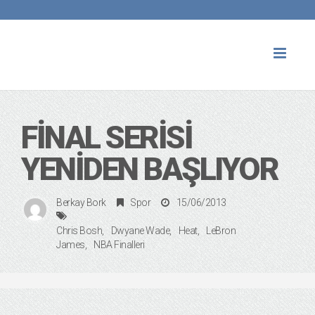
Toggl
naviga
FINAL SERISI
YENIDEN BAŞLIYOR
Berkay Bork
Spor
15/06/2013
Chris Bosh
Dwyane Wade
Heat
LeBron
James
NBA Finalleri