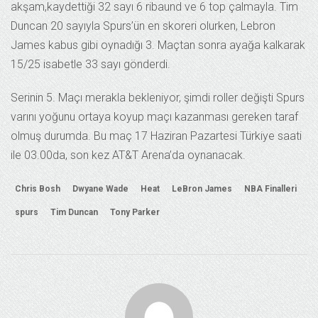
akşam,kaydettiği 32 sayı 6 ribaund ve 6 top çalmayla. Tim
Duncan 20 sayıyla Spurs’ün en skoreri olurken, Lebron
James kabus gibi oynadığı 3. Maçtan sonra ayağa kalkarak
15/25 isabetle 33 sayı gönderdi.
Serinin 5. Maçı merakla bekleniyor, şimdi roller değişti Spurs
varını yoğunu ortaya koyup maçı kazanması gereken taraf
olmuş durumda. Bu maç 17 Haziran Pazartesi Türkiye saati
ile 03.00da, son kez AT&T Arena’da oynanacak.
Chris Bosh
Dwyane Wade
Heat
LeBron James
NBA Finalleri
spurs
Tim Duncan
Tony Parker