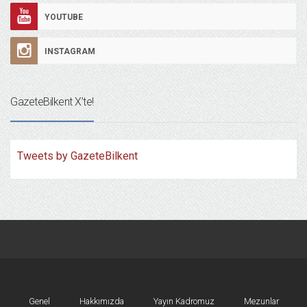
YOUTUBE
INSTAGRAM
GazeteBilkent X’te!
Tweets by GazeteBilkent
Genel
Hakkımızda
Yayın Kadromuz
Mezunlar