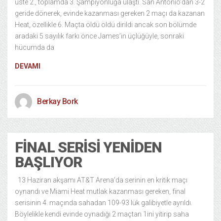
üste 2., toplamda 3. Şampiyonluğa ulaştı. San Antonio’dan 3-2
geride dönerek, evinde kazanması gereken 2 maçı da kazanan
Heat, özellikle 6. Maçta öldü öldü dirildi ancak son bölümde
aradaki 5 sayılık farkı önce James’in üçlüğüyle, sonraki
hücumda da
DEVAMI
Berkay Bork
FINAL SERISI YENIDEN
BAŞLIYOR
13 Haziran akşamı AT&T Arena’da serinin en kritik maçı
oynandı ve Miami Heat mutlak kazanması gereken, final
serisinin 4. maçında sahadan 109-93 lük galibiyetle ayrıldı.
Böylelikle kendi evinde oynadığı 2 maçtan 1ini yitirip saha