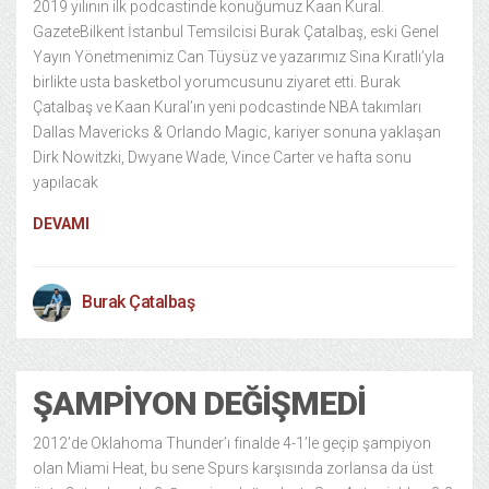
2019 yılının ilk podcastinde konuğumuz Kaan Kural.
GazeteBilkent İstanbul Temsilcisi Burak Çatalbaş, eski Genel
Yayın Yönetmenimiz Can Tüysüz ve yazarımız Sina Kıratlı’yla
birlikte usta basketbol yorumcusunu ziyaret etti. Burak
Çatalbaş ve Kaan Kural’ın yeni podcastinde NBA takımları
Dallas Mavericks & Orlando Magic, kariyer sonuna yaklaşan
Dirk Nowitzki, Dwyane Wade, Vince Carter ve hafta sonu
yapılacak
DEVAMI
Burak Çatalbaş
ŞAMPIYON DEĞIŞMEDI
2012’de Oklahoma Thunder’ı finalde 4-1’le geçip şampiyon
olan Miami Heat, bu sene Spurs karşısında zorlansa da üst