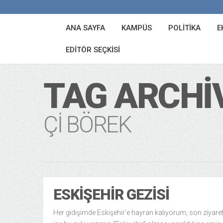
ANA SAYFA
KAMPÜS
POLITIKA
E
EDITÖR SEÇKISI
TAG ARCHI
ÇI BÖREK
ESKIŞEHIR GEZISI
Her gidişimde Eskişehir’e hayran kalıyorum, son ziyar