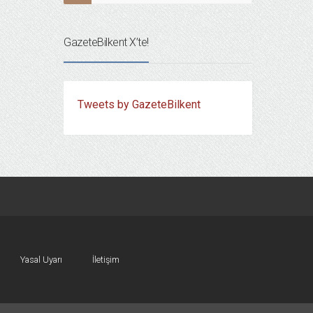
GazeteBilkent X’te!
Tweets by GazeteBilkent
Yasal Uyarı
İletişim