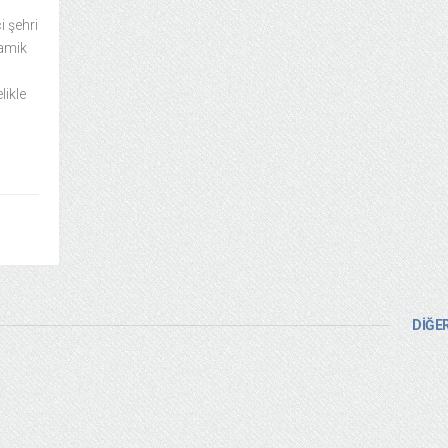
 şehri
namik
likle
DİĞER