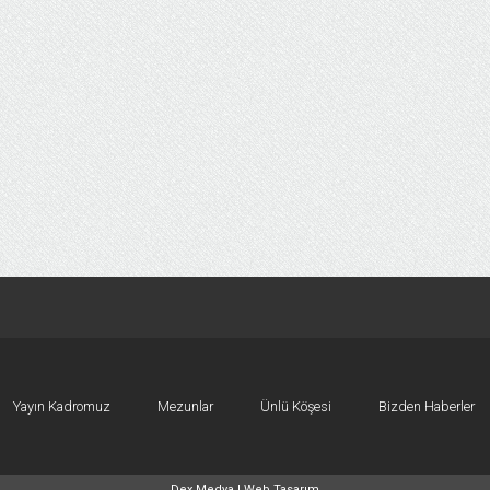
Yayın Kadromuz
Mezunlar
Ünlü Köşesi
Bizden Haberler
Dex Medya |
Web Tasarım