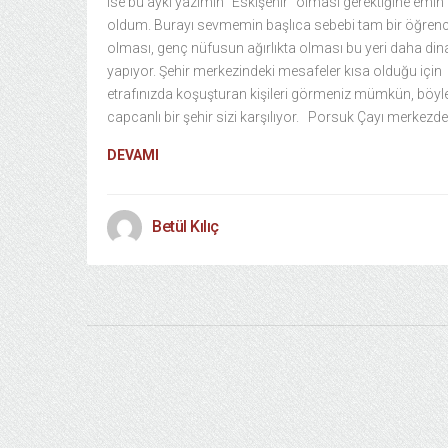
ise bu ayki yazımın “Eskişehir” olması gerektiğine emin
oldum. Burayı sevmemin başlıca sebebi tam bir öğrenci
olması, genç nüfusun ağırlıkta olması bu yeri daha di
yapıyor. Şehir merkezindeki mesafeler kısa olduğu için
etrafınızda koşuşturan kişileri görmeniz mümkün, böyle
capcanlı bir şehir sizi karşılıyor. Porsuk Çayı merkezde
DEVAMI
Betül Kılıç