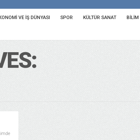
KONOMI VE İŞ DÜNYASI
SPOR
KÜLTÜR SANAT
BILIM
VES:
etimde