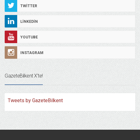
TWITTER
LINKEDIN
YOUTUBE
INSTAGRAM
GazeteBilkent X’te!
Tweets by GazeteBilkent