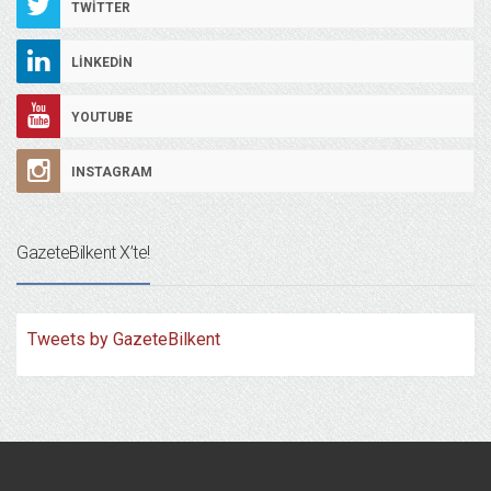
TWITTER
LINKEDIN
YOUTUBE
INSTAGRAM
GazeteBilkent X’te!
Tweets by GazeteBilkent