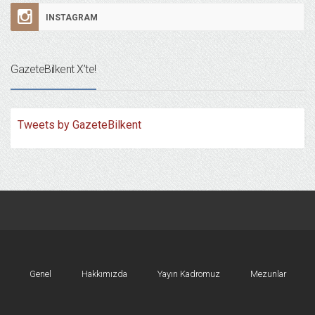
INSTAGRAM
GazeteBilkent X’te!
Tweets by GazeteBilkent
Genel
Hakkımızda
Yayın Kadromuz
Mezunlar