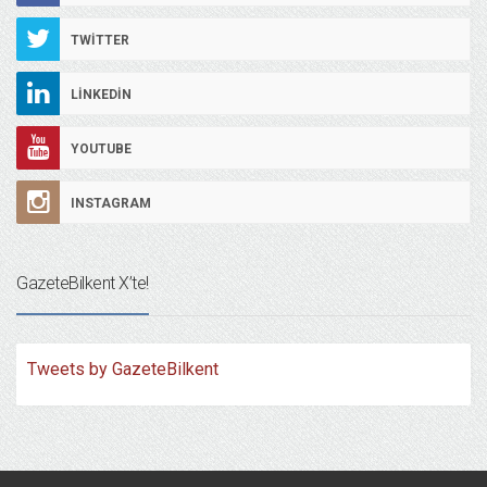
TWITTER
LINKEDIN
YOUTUBE
INSTAGRAM
GazeteBilkent X’te!
Tweets by GazeteBilkent