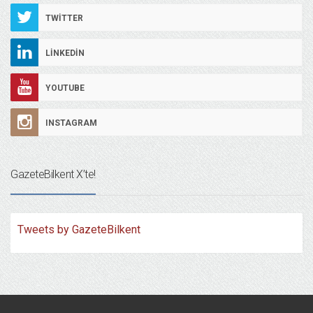
TWITTER
LINKEDIN
YOUTUBE
INSTAGRAM
GazeteBilkent X’te!
Tweets by GazeteBilkent