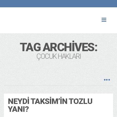
Toggl
naviga
TAG ARCHIVES:
ÇOCUK HAKLARI
NEYDI TAKSIM’IN TOZLU
YANI?