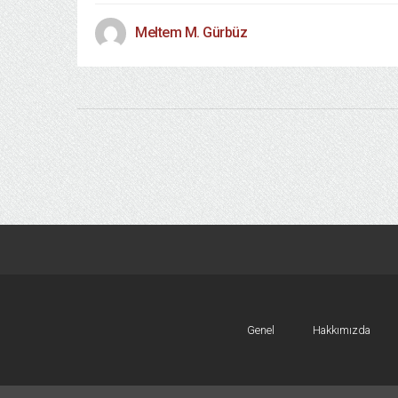
Meltem M. Gürbüz
Genel
Hakkımızda