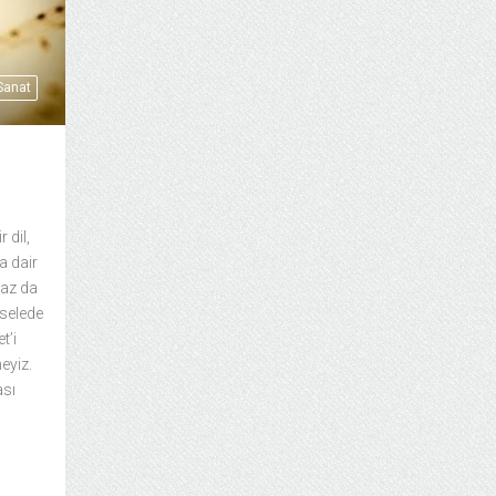
 Sanat
 dil,
a dair
raz da
eselede
t’i
eyiz.
ası