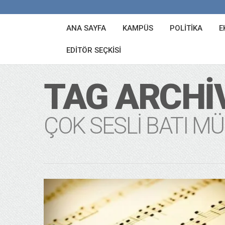
ANA SAYFA
KAMPÜS
POLITIKA
E
EDITÖR SEÇKISI
TAG ARCHI
ÇOK SESLI BATI MÜ