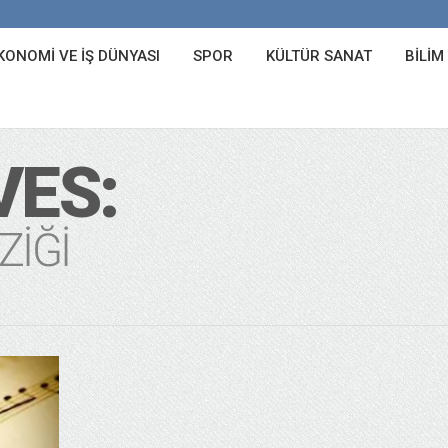
KONOMI VE İŞ DÜNYASI
SPOR
KÜLTÜR SANAT
BILIM
VES:
ZIĞI