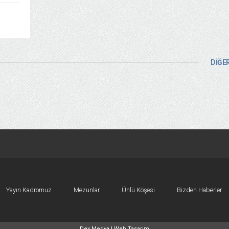
DİĞER
Yayın Kadromuz
Mezunlar
Ünlü Köşesi
Bizden Haberler
Dex Medya |
Web Tasarım