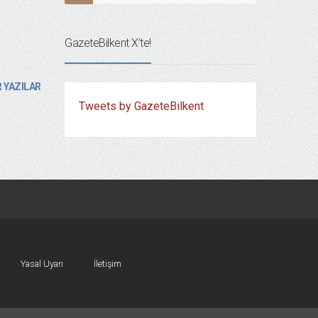
GazeteBilkent X’te!
 YAZILAR
Tweets by GazeteBilkent
Yasal Uyarı
İletişim