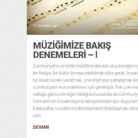
Genel
Kültür
11 months ago
MÜZIĞIMIZE BAKIŞ
DENEMELERI – ‭Ⅰ
Cumhuriyet’in en kritik hedeflerinden biri ulus kimliğini bir
bir hikâye, bir kültür ile inşa edebilmek olsa gerek. İnsan
bir ideali sürekli yaratmak, ona erişmeye çabalamak bi
cumhuriyetin korunabilmesi için gerekliydi. Pek çok m
olduğu gibi bu kimliğin niteliği konusunda da Cumhuriye
Osmanlı’nın modernleşme deneyiminden ayrı düşünem
Edebiyatta, müzikte modernleşmenin Batılılaşmak olm
yeni
DEVAMI