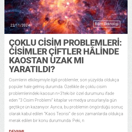
Bilim Teknoloji
22/11/2024
ÇOKLU CISIM PROBLEMLERI:
CISIMLER ÇIFTLER HÂLINDE
KAOSTAN UZAK MI
YARATILDI?
Cisimlerin etkileşimiyle ilgili problemler, son yüzyılda oldukça
popüler hale gelmiş durumda. Özellikle de çoklu cisim
problemlerindeki kaosun n=3’teki bir özel durumunu ifade
eden “3 Cisim Problemi” kitaplar ve medya unsurlarıyla gün
geçtikçe ün kazanıyor. Ayrıca, bu problemin öngördüğü sonuç
olarak kabul edilen “Kaos Teorisi” de son zamanlarda oldukça
merak edilen bir konu durumunda. Peki, n
DEVAMI