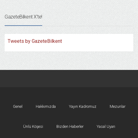
GazeteBilkent X’te!
Tweets by GazeteBilkent
Genel
Hakkımızda
Yayın Kadromuz
Mezunlar
Ünlü Köşesi
Bizden Haberler
Yasal Uyarı