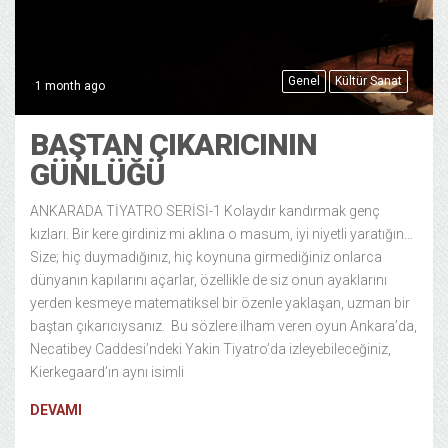
Genel
Kültür Sanat
1 month ago
BAŞTAN ÇIKARICININ
GÜNLÜĞÜ
ANKARADA TİYATRO SERİSİ-1 Kolaydır kandırmak genç
kızları. Bir kere girdiniz mi aklına o masum, iyi niyetli yaratığın…
Size; hiç duymadığınız, hiç koynuna girmediğiniz onlarca
dünyanın kapılarını açarlar, özellikle de siz onun ayaklarını
yerden kesmeye matematiksel bir özenle yaklaşan, uzman bir
baştan çıkarıcıysanız. Bu sözlere ilham veren oyun Ankara’da,
Necatibey Caddesi’ndeki Yakin Tiyatro’da izleyebileceğiniz,
Kierkegaard’ın aynı isimli
DEVAMI