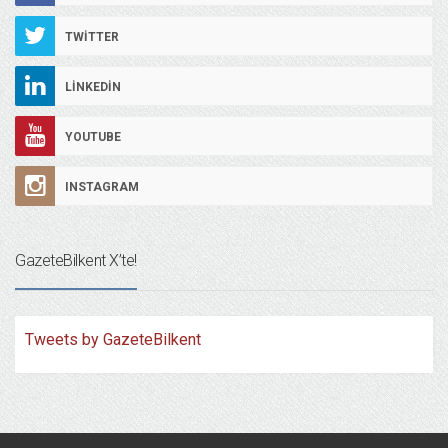
TWITTER
LINKEDIN
YOUTUBE
INSTAGRAM
GazeteBilkent X’te!
Tweets by GazeteBilkent