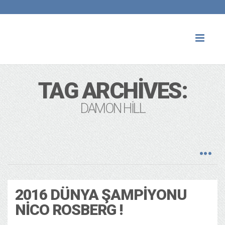
Toggl
naviga
TAG ARCHIVES:
DAMON HILL
2016 DÜNYA ŞAMPIYONU
NICO ROSBERG !