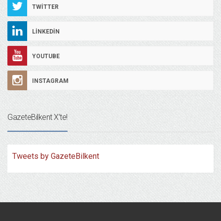
TWITTER
LINKEDIN
YOUTUBE
INSTAGRAM
GazeteBilkent X’te!
Tweets by GazeteBilkent