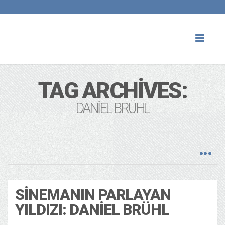
Toggl
naviga
TAG ARCHIVES:
DANIEL BRÜHL
SINEMANIN PARLAYAN
YILDIZI: DANIEL BRÜHL