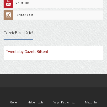
YOUTUBE
INSTAGRAM
GazeteBilkent X’te!
Tweets by GazeteBilkent
Genel
Hakkımızda
Yayın Kadromuz
Mezunlar