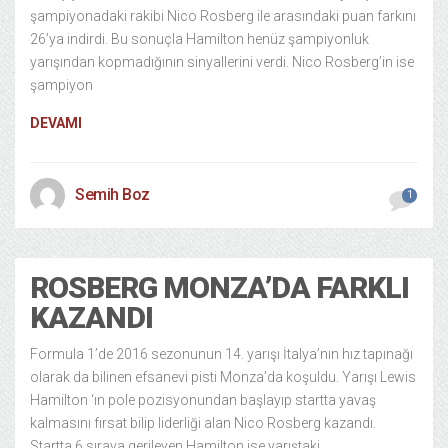
şampiyonadaki rakibi Nico Rosberg ile arasındaki puan farkını
26’ya indirdi. Bu sonuçla Hamilton henüz şampiyonluk
yarışından kopmadığının sinyallerini verdi. Nico Rosberg’in ise
şampiyon
DEVAMI
Semih Boz
1
ROSBERG MONZA’DA FARKLI
KAZANDI
Formula 1’de 2016 sezonunun 14. yarışı İtalya’nın hız tapınağı
olarak da bilinen efsanevi pisti Monza’da koşuldu. Yarışı Lewis
Hamilton ‘ın pole pozisyonundan başlayıp startta yavaş
kalmasını fırsat bilip liderliği alan Nico Rosberg kazandı.
Startta 6.sıraya gerileyen Hamilton ise yarıştaki