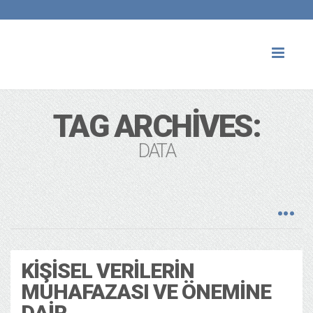
Toggl
naviga
TAG ARCHIVES:
DATA
KIŞISEL VERILERIN
MUHAFAZASI VE ÖNEMINE
DAIR