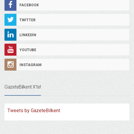
FACEBOOK
TWITTER
LINKEDIN
YOUTUBE
INSTAGRAM
GazeteBilkent X’te!
Tweets by GazeteBilkent