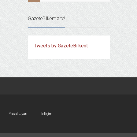
GazeteBilkent X’te!
Tweets by GazeteBilkent
Yasal Uyarı
İletişim