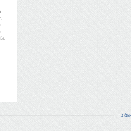
n
.
ı
en
 Bu
DİĞER