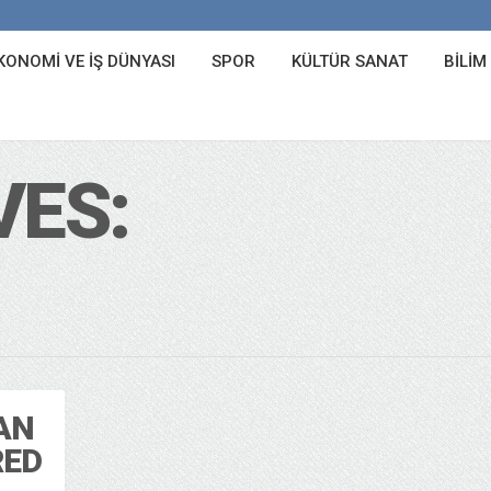
KONOMI VE İŞ DÜNYASI
SPOR
KÜLTÜR SANAT
BILIM
VES:
AN
RED