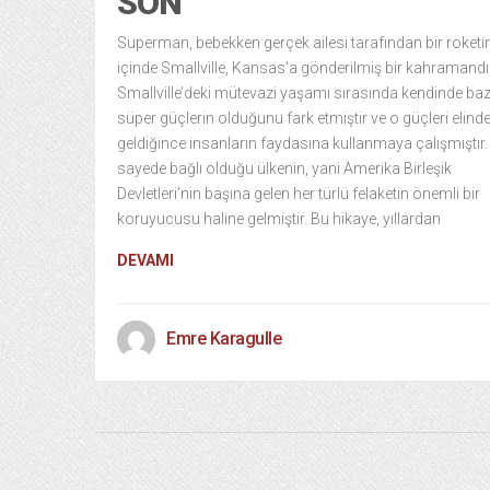
SON
Superman, bebekken gerçek ailesi tarafından bir roketi
içinde Smallville, Kansas’a gönderilmiş bir kahramandır
Smallville’deki mütevazi yaşamı sırasında kendinde baz
süper güçlerin olduğunu fark etmiştir ve o güçleri elind
geldiğince insanların faydasına kullanmaya çalışmıştır.
sayede bağlı olduğu ülkenin, yani Amerika Birleşik
Devletleri’nin başına gelen her türlü felaketin önemli bir
koruyucusu haline gelmiştir. Bu hikaye, yıllardan
DEVAMI
Emre Karagulle