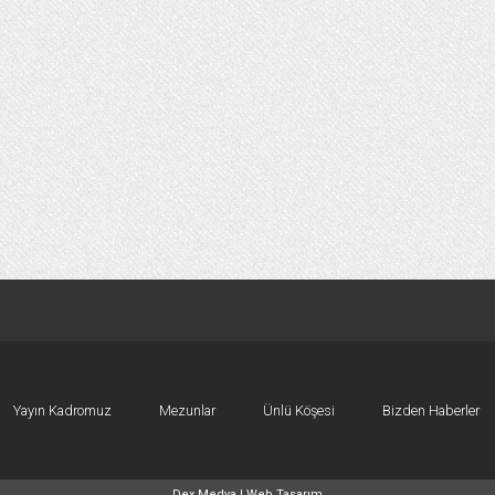
Yayın Kadromuz
Mezunlar
Ünlü Köşesi
Bizden Haberler
Dex Medya |
Web Tasarım