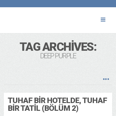
Toggl
naviga
TAG ARCHIVES:
DEEP PURPLE
TUHAF BIR HOTELDE, TUHAF
BIR TATIL (BÖLÜM 2)