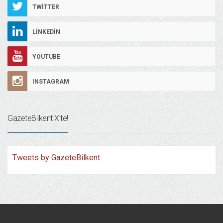
TWITTER
LINKEDIN
YOUTUBE
INSTAGRAM
GazeteBilkent X’te!
Tweets by GazeteBilkent