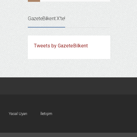
GazeteBilkent X’te!
Tweets by GazeteBilkent
Yasal Uyarı
İletişim