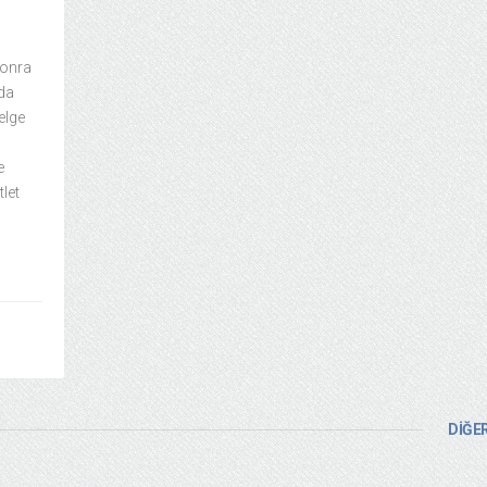
 Sonra
 da
elge
e
let
DİĞER