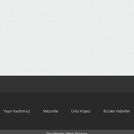
Yayın Kadromuz
Mezunlar
Ünlü Köşesi
Bizden Haberler
Dex Medya |
Web Tasarım