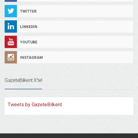
TWITTER
LINKEDIN
YOUTUBE
INSTAGRAM
GazeteBilkent X’te!
Tweets by GazeteBilkent