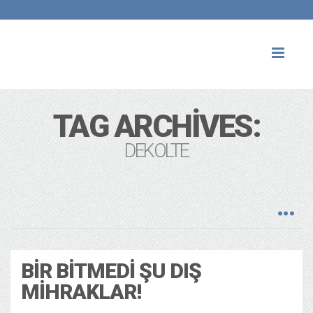
Toggl
naviga
TAG ARCHIVES:
DEKOLTE
BIR BITMEDI ŞU DIŞ
MIHRAKLAR!