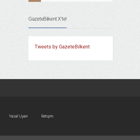
GazeteBilkent X’te!
Tweets by GazeteBilkent
Yasal Uyarı
İletişim