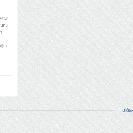
sezon
yunu
ün
oğru
DİĞER