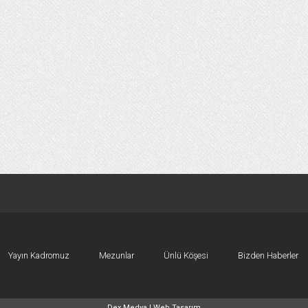
Yayın Kadromuz
Mezunlar
Ünlü Köşesi
Bizden Haberler
Dex Medya |
Web Tasarım