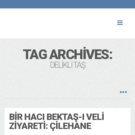
Toggl
naviga
TAG ARCHIVES:
DELIKLI TAŞ
BIR HACI BEKTAŞ-I VELI
ZIYARETI: ÇILEHANE