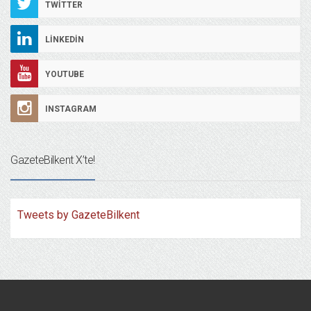
TWITTER
LINKEDIN
YOUTUBE
INSTAGRAM
GazeteBilkent X’te!
Tweets by GazeteBilkent