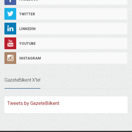
TWITTER
LINKEDIN
YOUTUBE
INSTAGRAM
GazeteBilkent X’te!
Tweets by GazeteBilkent