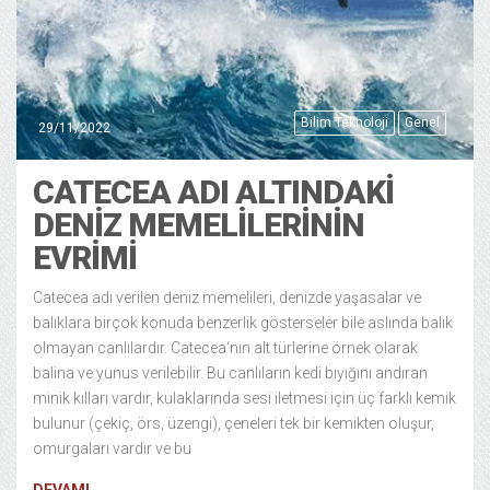
Bilim Teknoloji
Genel
29/11/2022
CATECEA ADI ALTINDAKI
DENIZ MEMELILERININ
EVRIMI
Catecea adı verilen deniz memelileri, denizde yaşasalar ve
balıklara birçok konuda benzerlik gösterseler bile aslında balık
olmayan canlılardır. Catecea‘nın alt türlerine örnek olarak
balina ve yunus verilebilir. Bu canlıların kedi bıyığını andıran
minik kılları vardır, kulaklarında sesi iletmesi için üç farklı kemik
bulunur (çekiç, örs, üzengi), çeneleri tek bir kemikten oluşur,
omurgaları vardır ve bu
DEVAMI