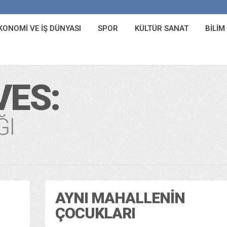
KONOMI VE İŞ DÜNYASI
SPOR
KÜLTÜR SANAT
BILIM
VES:
ĞI
AYNI MAHALLENIN
ÇOCUKLARI