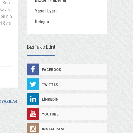
Bizden Haberler
ı. Son
sayısı.
Yasal Uyarı
birinin
İletişim
ri öyle
Bizi Takip Edin!
FACEBOOK
TWITTER
LINKEDIN
 YAZILAR
YOUTUBE
INSTAGRAM