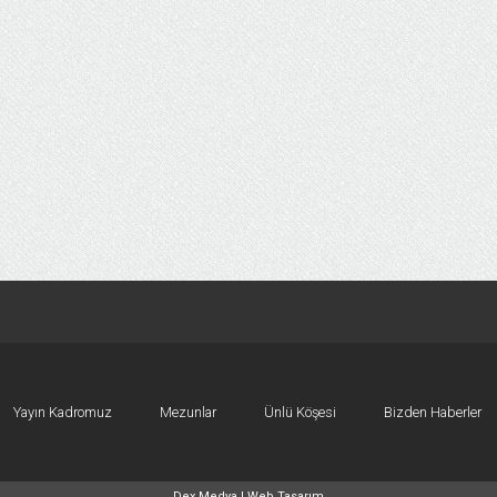
Yayın Kadromuz
Mezunlar
Ünlü Köşesi
Bizden Haberler
Dex Medya |
Web Tasarım