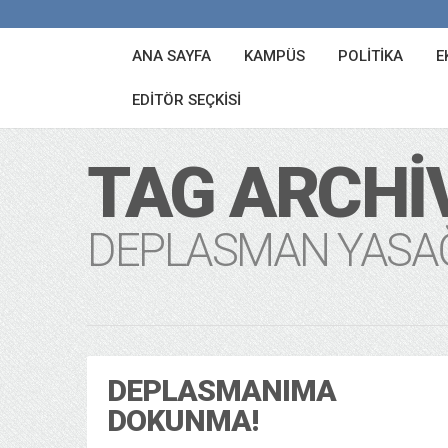
ANA SAYFA
KAMPÜS
POLITIKA
E
EDITÖR SEÇKISI
TAG ARCHI
DEPLASMAN YASA
DEPLASMANIMA
DOKUNMA!