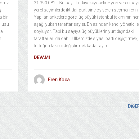
oruz.
21.399.082… Bu sayı, Türkiye siyasetine yön veren say
ş.
yerel seçimlerde iktidar partisine oy veren seçmenlerin 
 bir
Yapılan anketlere göre, üç büyük İstanbul takımının her 
olusu
aşağı yukarı taraftar sayısı. En azından kendi yöneticile
na
söylüyor. Tabi bu sayıya üç büyüklerin yurt dışındaki
m
taraftarları da dâhil. Ülkemizde siyasi parti değiştirmek,
tuttuğun takımı değiştirmek kadar ayıp
DEVAMI
Eren Koca
DİĞER