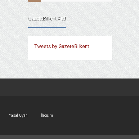
GazeteBilkent X’te!
Tweets by GazeteBilkent
Yasal Uyarı
İletişim