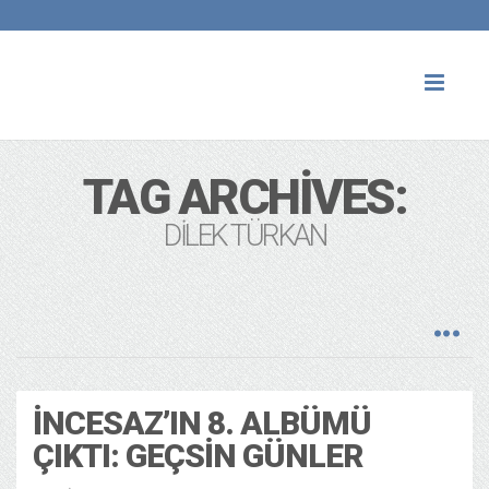
Toggl
naviga
TAG ARCHIVES:
DILEK TÜRKAN
İNCESAZ’IN 8. ALBÜMÜ
ÇIKTI: GEÇSIN GÜNLER