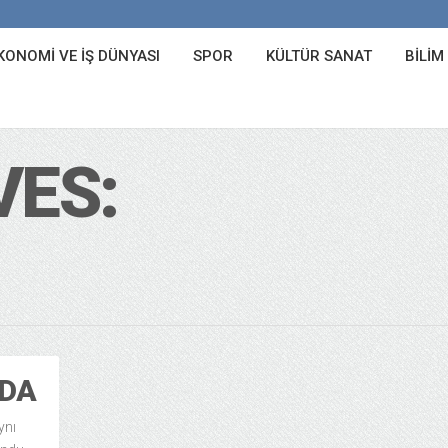
KONOMI VE İŞ DÜNYASI
SPOR
KÜLTÜR SANAT
BILIM
VES:
’DA
ynı