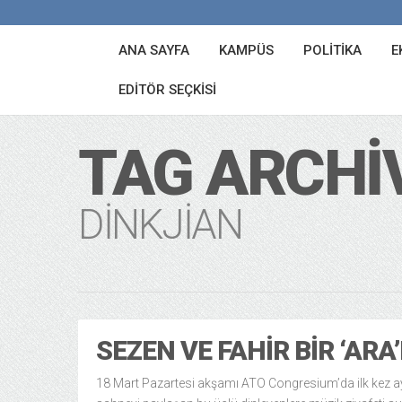
ANA SAYFA
KAMPÜS
POLITIKA
E
EDITÖR SEÇKISI
TAG ARCHI
DINKJIAN
SEZEN VE FAHIR BIR ‘ARA
18 Mart Pazartesi akşamı ATO Congresium’da ilk kez a