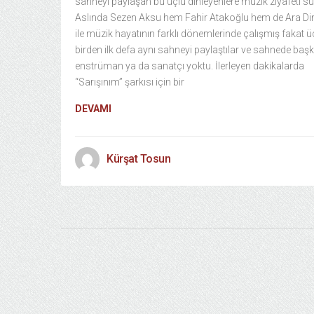
sahneyi paylaşan bu üçlü dinleyenlere müzik ziyafeti s
Aslında Sezen Aksu hem Fahir Atakoğlu hem de Ara Di
ile müzik hayatının farklı dönemlerinde çalışmış fakat 
birden ilk defa aynı sahneyi paylaştılar ve sahnede baş
enstrüman ya da sanatçı yoktu. İlerleyen dakikalarda
“Sarışınım” şarkısı için bir
DEVAMI
Kürşat Tosun