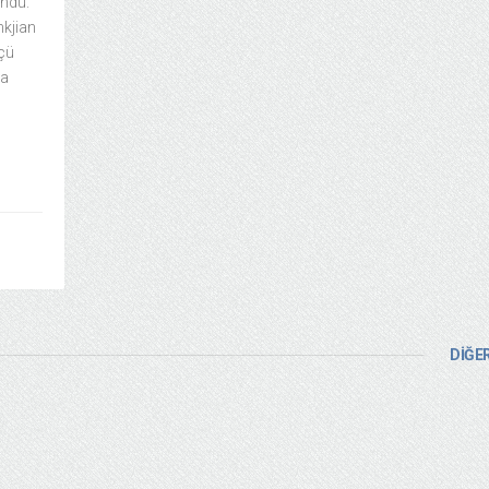
undu.
nkjian
üçü
ka
DİĞER