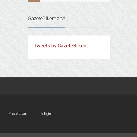
GazeteBilkent X’te!
Tweets by GazeteBilkent
Yasal Uyarı
İletişim