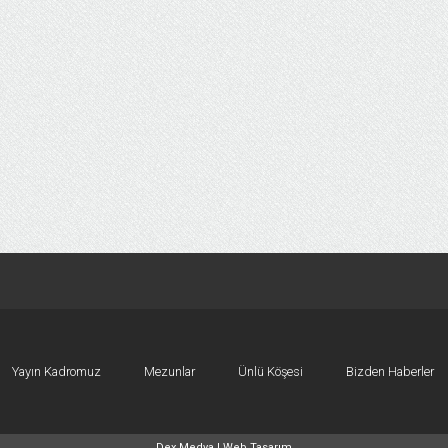
Yayın Kadromuz
Mezunlar
Ünlü Köşesi
Bizden Haberler
Dex Medya |
Web Tasarım