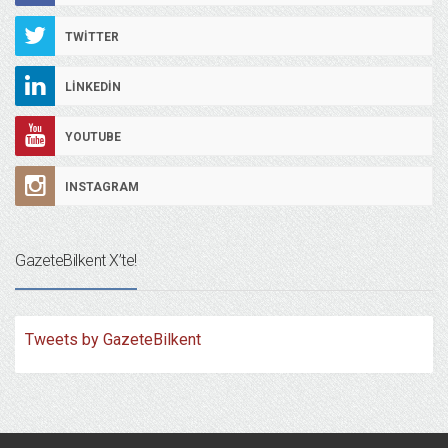
TWITTER
LINKEDIN
YOUTUBE
INSTAGRAM
GazeteBilkent X’te!
Tweets by GazeteBilkent