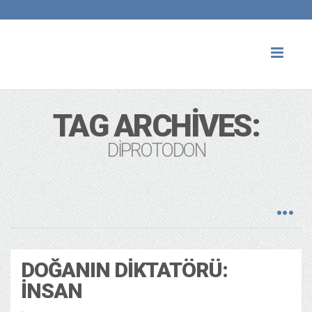
Toggl
naviga
TAG ARCHIVES:
DIPROTODON
DOĞANIN DIKTATÖRÜ:
İNSAN