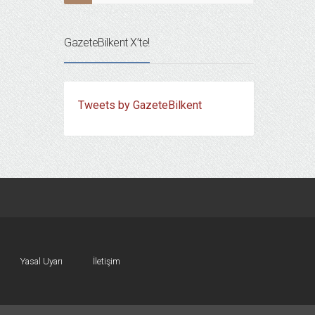
GazeteBilkent X’te!
Tweets by GazeteBilkent
Yasal Uyarı
İletişim