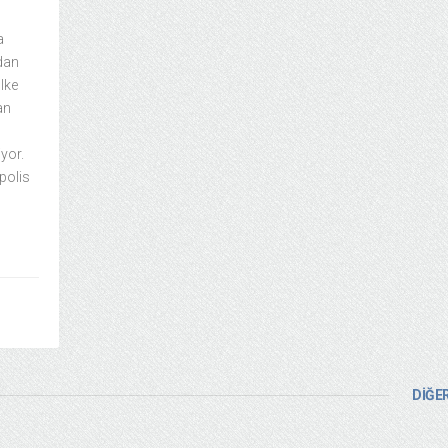
a
ndan
ülke
an
yor.
polis
DİĞER