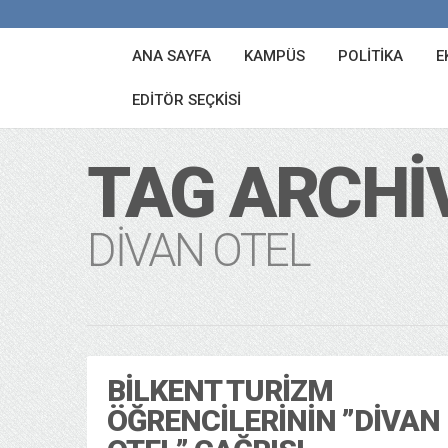
ANA SAYFA
KAMPÜS
POLITIKA
E
EDITÖR SEÇKISI
TAG ARCHI
DIVAN OTEL
BILKENT TURIZM
ÖĞRENCILERININ ”DIVAN