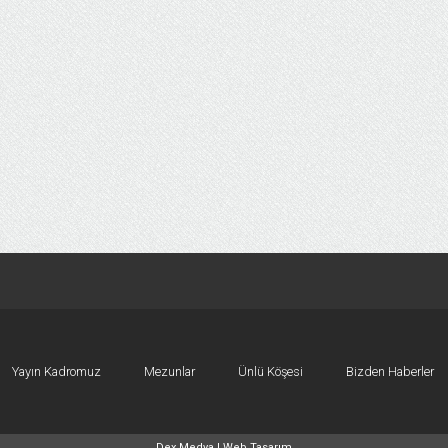
Yayın Kadromuz
Mezunlar
Ünlü Köşesi
Bizden Haberler
Dex Medya |
Web Tasarım