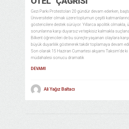
OTEL” ÇAĞRISI
Gezi Parkı Protestoları 20 gündür devam ederken, başt
Üniversiteler olmak üzere toplumun çeşitli katmanları
göstericilere destek sürüyor. Yıllarca apolitik olmakla, 
sorunlarına karşı duyarsız ve tepkisiz kalmakla suçlan
Bilkent öğrencileri de bu süreçte yaşanan olaylara karşı
büyük duyarlılık göstererek takdir toplamaya devam edi
Son olarak 15 Haziran Cumartesi akşamı Taksim’de ki 
müdahalesi sonucu dramatik
DEVAMI
Ali Yağız Baltacı