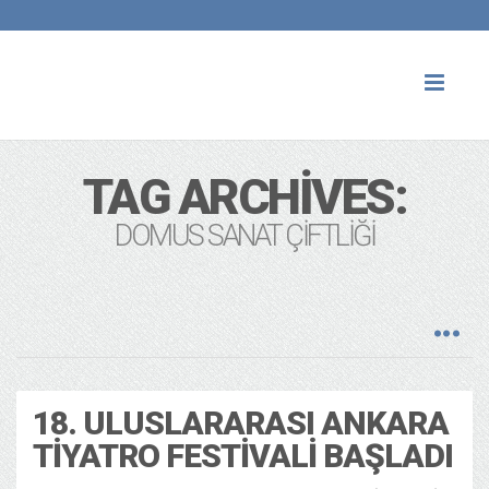
Toggl
naviga
TAG ARCHIVES:
DOMUS SANAT ÇIFTLIĞI
18. ULUSLARARASI ANKARA
TIYATRO FESTIVALI BAŞLADI