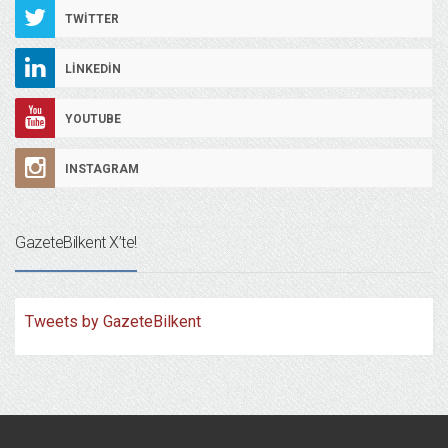
TWITTER
LINKEDIN
YOUTUBE
INSTAGRAM
GazeteBilkent X’te!
Tweets by GazeteBilkent