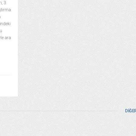
n, 3
ştırma
a
rindeki
cu
le ara
DİĞER