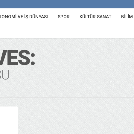
KONOMI VE İŞ DÜNYASI
SPOR
KÜLTÜR SANAT
BILIM
VES:
SU