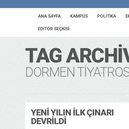
ANA SAYFA
KAMPÜS
POLITIKA
E
EDITÖR SEÇKISI
TAG ARCHI
DORMEN TIYATRO
YENI YILIN İLK ÇINARI
DEVRILDI