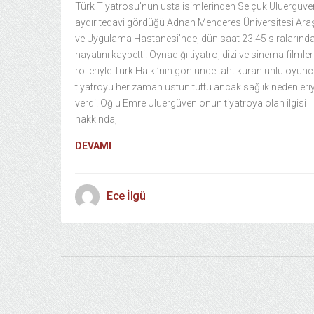
Türk Tiyatrosu’nun usta isimlerinden Selçuk Uluergüve
aydır tedavi gördüğü Adnan Menderes Üniversitesi Ara
ve Uygulama Hastanesi’nde, dün saat 23.45 sıralarınd
hayatını kaybetti. Oynadığı tiyatro, dizi ve sinema filmle
rolleriyle Türk Halkı’nın gönlünde taht kuran ünlü oyun
tiyatroyu her zaman üstün tuttu ancak sağlık nedenleriy
verdi. Oğlu Emre Uluergüven onun tiyatroya olan ilgisi
hakkında,
DEVAMI
Ece İlgü