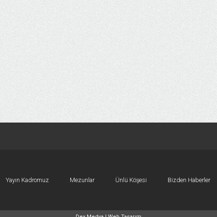
Yayın Kadromuz
Mezunlar
Ünlü Köşesi
Bizden Haberler
Dex Medya |
Web Tasarım