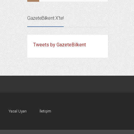
GazeteBilkent X’te!
Tweets by GazeteBilkent
Yasal Uyarı
İletişim